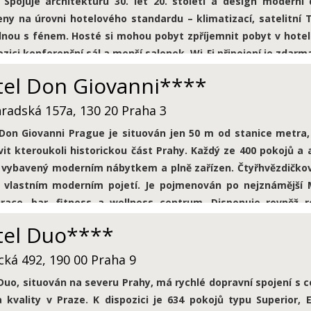
 Spojuje architekturu 30. let 20. století a design moderní 
ny na úrovni hotelového standardu – klimatizací, satelitní T
nou s fénem. Hosté si mohou pobyt zpříjemnit pobyt v hote
ozici konferenční sál a menší salonek. Wi-Fi připojení je zdarm
el Don Giovanni****
radská 157a, 130 20 Praha 3
 Don Giovanni Prague je situován jen 50 m od stanice metr
vit kteroukoli historickou část Prahy
. Každý ze 400 pokojů a
 vybavený moderním nábytkem a plně zařízen. Čtyřhvězdičkový
o vlastním moderním pojetí. Je pojmenován po nejznámější 
urace, bar, fitness a wellness centrum. Disponuje rovněž 
sovými prostory a zařízením. K dispozici je garáž i hlídané pa
tel Duo****
cká 492, 190 00 Praha 9
Duo, situován na severu Prahy, má rychlé dopravní spojení s
 kvality v Praze. K dispozici je 634 pokojů typu Superior, 