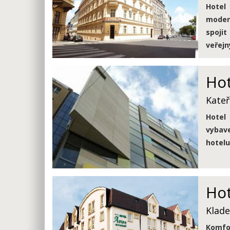
Hotel
modern
spojit
veřejn
Hot
Kateř
Hotel
vybav
hotelu
Hot
Klade
Komfor