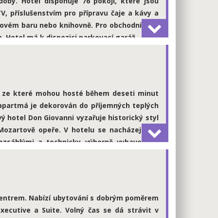
doby. Hotel disponuje 76 pokoji, které jsou
V, příslušenstvím pro přípravu čaje a kávy a
lovém baru nebo knihovně. Pro obchodníky je
a. Hotel má k dispozici parkovací garáž.
více informací
a, ze které mohou hosté během deseti minut
 apartmá je dekorován do příjemných teplých
 hotel Don Giovanni vyzařuje historický styl
Mozartově opeře. V hotelu se nacházejí dvě
rozsáhlými a technicky výborně vybavenými
rkoviště pro autobusy (za poplatek).
více informací
 centrem. Nabízí ubytování s dobrým poměrem
Executive a Suite. Volný čas se dá strávit v