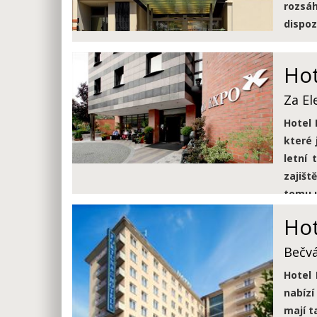
rozsáh
dispoz
Ho
Za El
Hotel 
které 
letní 
zajišt
tomu 
Hot
Bečvá
Hotel 
nabízí
mají t