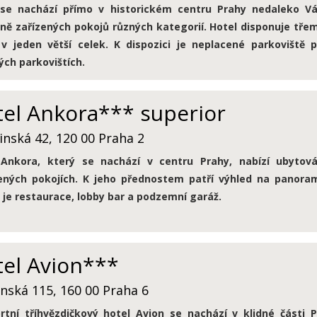
 se nachází přímo v historickém centru Prahy nedaleko Vá
ě zařízených pokojů různých kategorií. Hotel disponuje tře
 v jeden větší celek. K dispozici je neplacené parkoviště
ých parkovištích.
el Ankora*** superior
inská 42, 120 00 Praha 2
 Ankora, který se nachází v centru Prahy, nabízí ubyto
ených pokojích. K jeho přednostem patří výhled na panoram
 je restaurace, lobby bar a podzemní garáž.
el Avion***
nská 115, 160 00 Praha 6
tní tříhvězdičkový hotel Avion se nachází v klidné části P