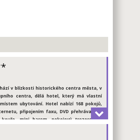
**
hází v blízkosti historického centra města, v
upního centra, dělá hotel, který má vlastní
 místem ubytování. Hotel nabízí 168 pokojů,
ternetu, připojením faxu, DVD přehrávačem,
m kouře, mini barem, pokojový trezorem s
lem. Hotel má dobrou restauraci a lobby bar.
, autobusy je možné zaparkovat na přilehlém