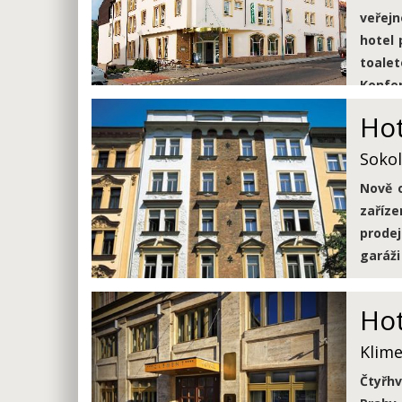
veřejn
hotel 
toalet
Konfe
autobu
Hot
Sokol
Nově o
zaříz
prodej
garáži
Ho
Klime
Čtyřhv