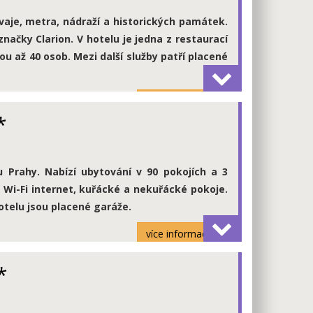
vaje, metra, nádraží a historických památek.
načky Clarion. V hotelu je jedna z restaurací
 až 40 osob. Mezi další služby patří placené
více informací
*
 Prahy. Nabízí ubytování v 90 pokojích a 3
 Wi-Fi internet, kuřácké a nekuřácké pokoje.
otelu jsou placené garáže.
více informací
*