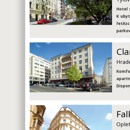
Hotel 
K ubyt
řetězc
parkov
Cla
Hrade
Komfo
apartm
Dispon
Fal
Oplet