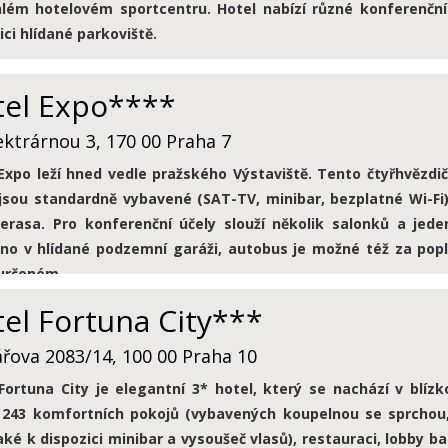
lém hotelovém sportcentru. Hotel nabízí různé konferenční m
ici hlídané parkoviště.
tel Expo****
ektrárnou 3, 170 00 Praha 7
Expo leží hned vedle pražského Výstaviště. Tento čtyřhvězdič
jsou standardně vybavené (SAT-TV, minibar, bezplatné Wi-Fi)
terasa. Pro konferenční účely slouží několik salonků a jed
ěno v hlídané podzemní garáži, autobus je možné též za po
určeném.
el Fortuna City***
řova 2083/14, 100 00 Praha 10
Fortuna City je elegantní 3* hotel, který se nachází v blíz
 243 komfortních pokojů (vybavených koupelnou se sprchou,
aké k dispozici minibar a vysoušeč vlasů), restauraci, lobby b