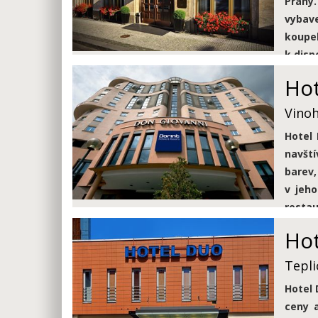
Prahy.
vybave
koupel
k disp
Hot
Vinoh
Hotel
navští
barev,
v jeh
resta
kongre
Ho
Tepli
Hotel 
ceny a