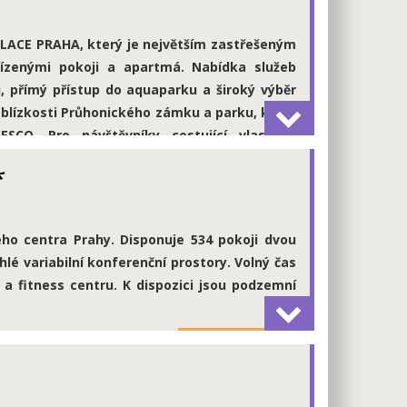
více informací
ALACE PRAHA, který je největším zastřešeným
ízenými pokoji a apartmá. Nabídka služeb
, přímý přístup do aquaparku a široký výběr
v blízkosti Průhonického zámku a parku, který
SCO. Pro návštěvníky cestující vlastním
h garážích hotelu.
*
více informací
ého centra Prahy. Disponuje 534 pokoji dvou
lé variabilní konferenční prostory. Volný čas
 a fitness centru. K dispozici jsou podzemní
více informací