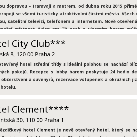
ou dopravou - tramvají a metrem, od dubna roku 2015 přímé
propojí se všemi turisticky atraktivními částmi města. Všec
ou, satelitní televizí, telefonem a
internetem. Nově otevřená 
renční místnost Avion pro 70 osob s vlastním barem můž
sy a auta možné na ulici přímo před hotelem, hotel má také v
el City Club***
ská 8, 120 00 Praha 2
tevřený hotel střední třídy s ideální polohou se nachází bl
ených pokojů. Recepce s lobby barem poskytuje 24 hodin de
 občerstvení a suvenýrů, rezervace vstupenek a okružních jí
 hotelu.
tel Clement****
ntská 30, 110 00 Praha 1
ězdičkový hotel Clement je nově otevřený hotel, který se na