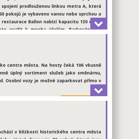
 spojení prodlouženou linkou metra A, která
h 60 pokojů je vybaveno vanou nebo sprchou a
restaurace Ballon nabízí kapacitu 130 osob.
ete využít k mnoha účelům. Parkování pro
lastní parkoviště pro osobní automobily.
více informací
ízko centra města. Na hosty čeká 106 vkusně
nně úplný sortiment služeb jako směnárnu,
zd. Osobní vozy je možné zaparkovat přímo v
více informací
chází v blízkosti historického centra města