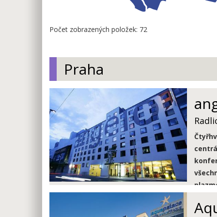
Počet zobrazených položek: 72
Praha
ang
Radli
Čtyřhv
centrá
konfer
všech
plazm
integr
Aqu
Vlastn