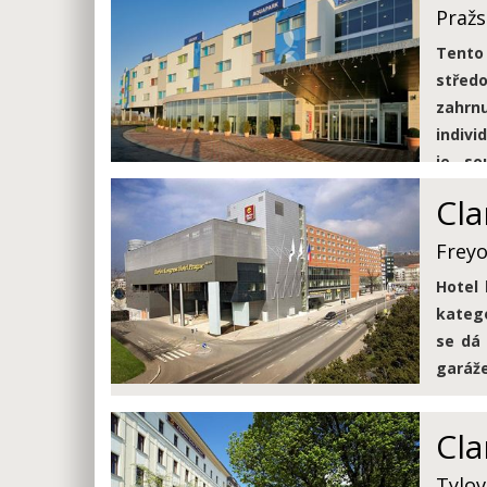
parkov
Pražs
Tento 
střed
zahrnu
indivi
je so
automo
Cla
Freyo
Hotel 
katego
se dá 
garáž
Cla
Tylov