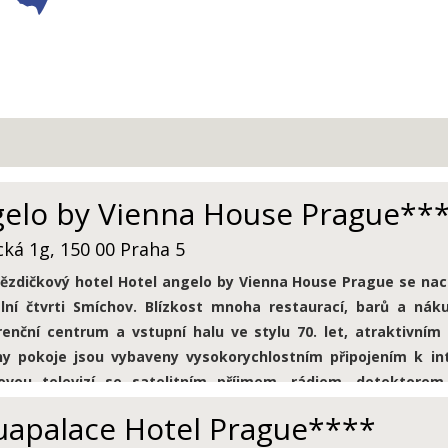
elo by Vienna House Prague**
cká 1g, 150 00 Praha 5
ězdičkový hotel Hotel
angelo by Vienna House Prague
se nac
lní čtvrti Smíchov. Blízkost mnoha restaurací, barů a nák
enční centrum a vstupní halu ve stylu 70. let, atraktivním
ny pokoje jsou vybaveny vysokorychlostním připojením k in
ovou televizí se satelitním příjmem, rádiem, detektore
ovanou nabíjecí stanice pro váš notebook, židlí a psacím sto
apalace Hotel Prague****
í parkovací garáže pro osobní automobily je samozřejmostí