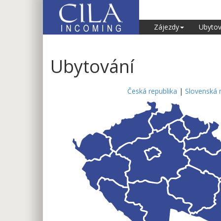
Zájezdy
Ubytov
Ubytování
Česká republika
|
Slovenská 