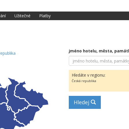
ání
Užitečné
Platby
jméno hotelu, města, památky
republika
Hledáte v regionu:
Česká republika
Hledej