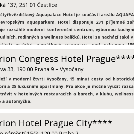
išti.
ká 137, 251 01 Čestlice
čtyřhvězdičkový Aquapalace Hotel je součástí areálu AQUAP
oevropským aquaparkem. Hotel disponuje 231 příjemně zař
je rozsáhlé moderní konferenční centrum, výbornou kuchyni
duálních, rodinných a wellness balíčků. Hotel se nachází také 
učástí pražské památkové rezervace, pod ochranou UNE
bilem je k dispozici dostatek míst na parkování v podzemníc
rion Congress Hotel Prague***
va 33, 190 00 Praha 9 – Vysočany
leží v moderní čtvrti Vysočany, 15 minut cesty od historick
rií a 25 luxusními apartmány. Pro akce je možné využít rozsáh
trávit v hotelových restauracích a barech, v klubu, wellness
e a automyčka.
rion Hotel Prague City****
o náměstí 15/3, 120 00 Praha 2