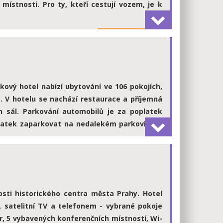
ístnosti. Pro ty, kteří cestují vozem, je k
více informací
kový hotel nabízí ubytování ve 106 pokojích,
. V hotelu se nachází restaurace a příjemná
en sál. Parkování automobilů je za poplatek
platek zaparkovat na nedalekém parkovišti k
více informací
kosti historického centra města Prahy. Hotel
 satelitní TV a telefonem - vybrané pokoje
ar, 5 vybavených konferenčních místností, Wi-