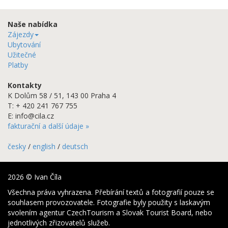
Naše nabídka
Zájezdy
Ubytování
Užitečné
Platby
Kontakty
K Dolům 58 / 51,
143 00
Praha 4
T: + 420 241 767 755
E: info@cila.cz
fakturační a další údaje »
česky
/
english
/
deutsch
2026 © Ivan Číla
Všechna práva vyhrazena. Přebírání textů a fotografií pouze se
souhlasem provozovatele. Fotografie byly použity s laskavým
svolením agentur CzechTourism a Slovak Tourist Board, nebo
jednotlivých zřizovatelů služeb.