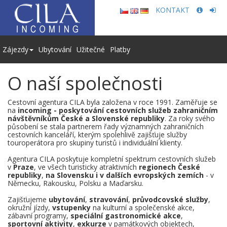
KONTAKT
Zájezdy
Ubytování
Užitečné
Platby
O naší společnosti
Cestovní agentura CILA byla založena v roce 1991. Zaměřuje se
na
incoming - poskytování cestovních služeb zahraničním
návštěvníkům České a Slovenské republiky
. Za roky svého
působení se stala partnerem řady významných zahraničních
cestovních kanceláří, kterým spolehlivě zajišťuje služby
touroperátora pro skupiny turistů i individuální klienty.
Agentura CILA poskytuje kompletní spektrum cestovních služeb
v
Praze
, ve všech turisticky atraktivních
regionech České
republiky
,
na Slovensku i v dalších evropských zemích
- v
Německu, Rakousku, Polsku a Maďarsku.
Zajišťujeme
ubytování
,
stravování
,
průvodcovské služby
,
okružní jízdy,
vstupenky
na kulturní a společenské akce,
zábavní programy,
speciální gastronomické akce
,
sportovní aktivity
,
exkurze
v památkových objektech,