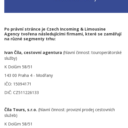
Po právní stránce je Czech Incoming & Limousine
Agency tvořena následujícími firmami, které se zaměřují
na různé segmenty trhu:
Ivan Číla, cestovní agentura
(hlavní činnost: touroperátorské
služby)
K Dolům 58/51
143 00 Praha 4 - Modřany
IČO: 15094171
DIČ: CZ511226133
Číla Tours, s.r.o.
(hlavní činnost: provizní prodej cestovních
služeb)
K Dolům 58/51