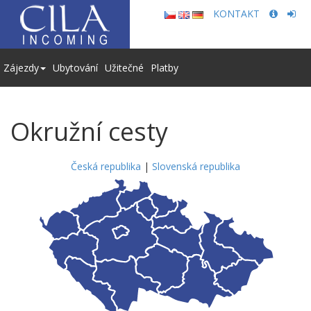
KONTAKT
Zájezdy
Ubytování
Užitečné
Platby
Okružní cesty
Česká republika
|
Slovenská republika