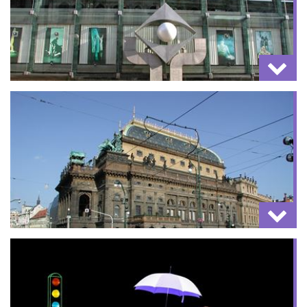
Komponisten, die durch die goldene Stadt inspiriert
Reiches Angebot an Konzerten verschiedener Art
wurden:
Villa Bertramka: "
Eine Nacht mit
von den klassischen Konzerten in den berühmten
Mozart"
(f
reie historische Rekonstruktion der
Sällen wie Dvořák-Sal in Rudolfinum oder Smetana-
Geschichte von W.A. Mozart und seiner Prager
Sal im Gemeindehaus bis Konzerte in den Prager
Gastgeberin, Josefina Dušek aus dem Jahre 1787
Kirchen mit ausgezeichneter Akustik, die für Ihre
über die Entstehung der berühmten Konzertarie
Gruppe extra organisiert werden. Sonderangebot
"Bella mia fiamma addio" (in Deutscher Sprache);
von Konzerten der Weltstars, die nach Prag
oder
Villa Amerika: "
Dvo
ř
ák - ein
kommen.
Zauberer"
(
szenische Vorstellung der schönsten
Melodien aus Dvořák’s Vokal- und
Mehr Info
Laterna Magica
Instrumentalwerken in der Barockvilla Amerika, mit
graziösem Interieur und Garten - in Englisch).
Weltberühmtes Ensemble, das in seinen Stücken
eine eindrucksvolle Show aus Film, Musik, Tanz und
Spiel bietet. Das Ensemble spielt in dieser Saison im
Mehr Info
Theater „Neue Szene“ des Nationaltheaters
folgende Produktionen: Zauberzirkus, Rendez-Vous,
Casanova, Graffiti, Legend of Argonauts.