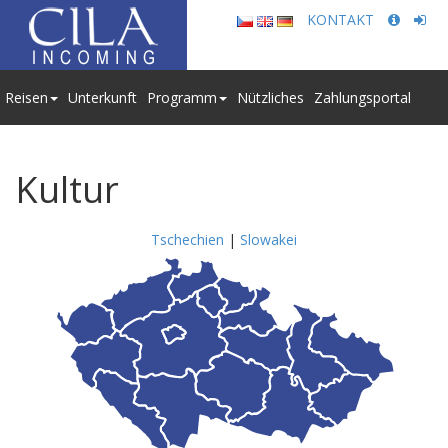
KONTAKT
Reisen
Unterkunft
Programm
Nützliches
Zahlungsportal
Kultur
Tschechien
|
Slowakei