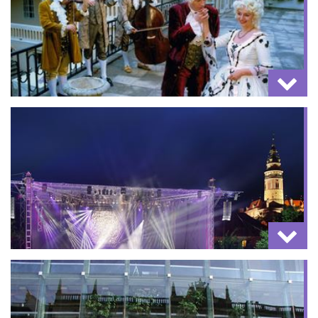
Das originelle
Musiktheater Prag
Dieses Ensemble entführt Sie in den authentischen
Räumen und in historischen Kostümen zu
Konzerte
musikalischen Begegnungen mit den wichtigsten